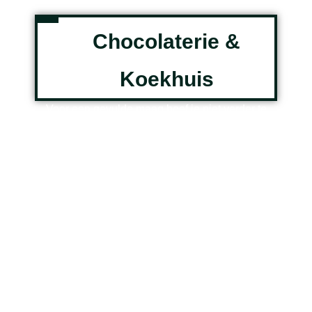
Chocolaterie &
Koekhuis
Voor een gevulde maag hoef je niet verder te
zoeken. Met onze echte Bossche koek, een
Bossche Bol van Jan de Groot, huisgemaakte
bonbons en een heerlijk kopje koffie, kom je in
een van de oudste huizen van Den Bosch tot
rust.